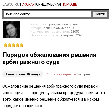
LAW03.RU
|
СКОРАЯ
ЮРИДИЧЕСКАЯ
ПОМОЩЬ
Категория:
Гражданское право
Автор:
Елена Владимировна
Количество просмотров:
22055
Дата актуализации:
февраль
, 2026
Порядок обжалования решения
арбитражного суда
Время чтения
10 минут
Спросить юриста
быстрее.
Обжалование решения арбитражного суда первой
инстанции, как процессуальная процедура, зависит от
того, какое именно решение обжалуется и в каком
порядке оно принято.