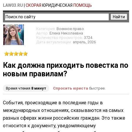
LAW03.RU
|
СКОРАЯ
ЮРИДИЧЕСКАЯ
ПОМОЩЬ
Категория:
Военное право
Автор:
Елена Николаевна
Количество просмотров:
3724
Дата актуализации:
апрель
, 2026
Как должна приходить повестка по
новым правилам?
Время чтения
8 минут
Спросить юриста
быстрее.
События, происходящие в последние годы в
международных отношениях, сказываются на самых
разных сферах жизни российских граждан. Это также
относится к документу, уведомляющему