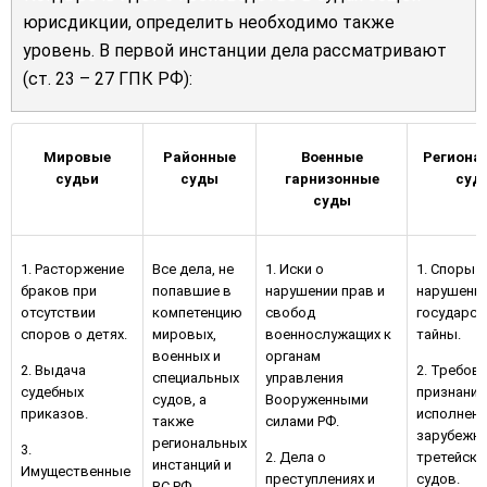
юрисдикции, определить необходимо также
уровень. В первой инстанции дела рассматривают
(ст. 23 – 27 ГПК РФ):
Мировые
Районные
Военные
Региона
судьи
суды
гарнизонные
суд
суды
1. Расторжение
Все дела, не
1. Иски о
1. Споры о
браков при
попавшие в
нарушении прав и
нарушени
отсутствии
компетенцию
свобод
государст
споров о детях.
мировых,
военнослужащих к
тайны.
военных и
органам
2. Выдача
2. Требов
специальных
управления
судебных
признании
судов, а
Вооруженными
приказов.
исполнени
также
силами РФ.
зарубежны
региональных
3.
2. Дела о
третейски
инстанций и
Имущественные
преступлениях и
судов.
ВС РФ.