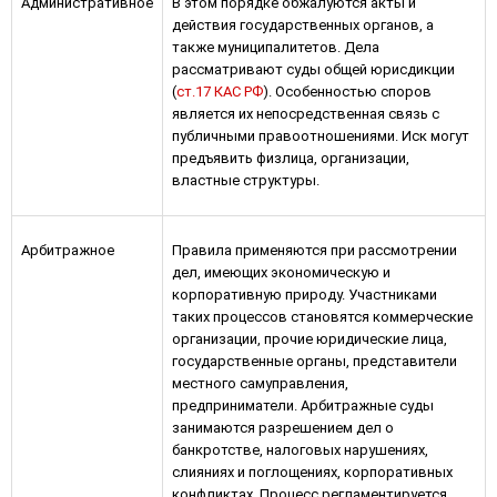
Административное
В этом порядке обжалуются акты и
действия государственных органов, а
также муниципалитетов. Дела
рассматривают суды общей юрисдикции
(
ст.17 КАС РФ
). Особенностью споров
является их непосредственная связь с
публичными правоотношениями. Иск могут
предъявить физлица, организации,
властные структуры.
Арбитражное
Правила применяются при рассмотрении
дел, имеющих экономическую и
корпоративную природу. Участниками
таких процессов становятся коммерческие
организации, прочие юридические лица,
государственные органы, представители
местного самуправления,
предприниматели. Арбитражные суды
занимаются разрешением дел о
банкротстве, налоговых нарушениях,
слияниях и поглощениях, корпоративных
конфликтах. Процесс регламентируется