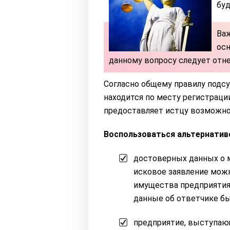
бу
Важ
осн
данному вопросу следует отне
Согласно общему правилу подсу
находится по месту регистраци
предоставляет истцу возможно
Воспользоваться альтернативо
достоверных данных о м
исковое заявление можн
имущества предприятия 
данные об ответчике бы
предприятие, выступающ