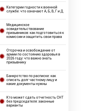
Категории годности к военной
службе: что означают А, Б, В, Г и Д
Медицинское
освидетельствование
призывников: как подготовиться к
комиссии и защитить свои права
Отсрочка и освобождение от
армии по состоянию здоровья в
2026 году: что важно знать
призывнику
Банкротство по расписке: как
списать долг частному лицу и
какие документы нужны
Кто может сдать отчетность СНТ
без председателя: законные
варианты