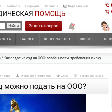
и
Контакты
Редакция
Сервисы
Подписаться
ДИЧЕСКАЯ
ПОМОЩЬ
Задать вопрос
МОСТЬ
НАЛОГИ
ВОПРОС-ОТВЕТ
ФОРМЫ
НОВ
а
/
Как подать в суд на ООО: особенности, требования к иску
е право
Елена Владимировна
22965
11 февраля 2026 г.
уд можно подать на ООО?