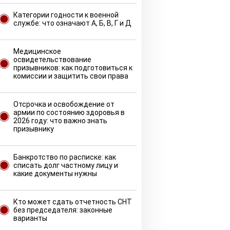
Категории годности к военной
службе: что означают А, Б, В, Г и Д
Медицинское
освидетельствование
призывников: как подготовиться к
комиссии и защитить свои права
Отсрочка и освобождение от
армии по состоянию здоровья в
2026 году: что важно знать
призывнику
Банкротство по расписке: как
списать долг частному лицу и
какие документы нужны
Кто может сдать отчетность СНТ
без председателя: законные
варианты