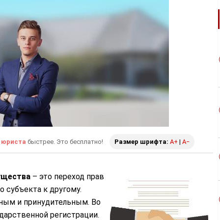
 юриста
быстрее. Это бесплатно!
Размер шрифта:
A+
|
A−
ущества
– это переход прав
о субъекта к другому.
ным и принудительным. Во
ударственной регистрации.