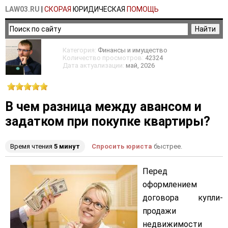
LAW03.RU
|
СКОРАЯ
ЮРИДИЧЕСКАЯ
ПОМОЩЬ
Категория:
Финансы и имущество
Количество просмотров:
42324
Дата актуализации:
май
, 2026
В чем разница между авансом и
задатком при покупке квартиры?
Время чтения
5 минут
Спросить юриста
быстрее.
​Перед
оформлением
договора купли-
продажи
недвижимости