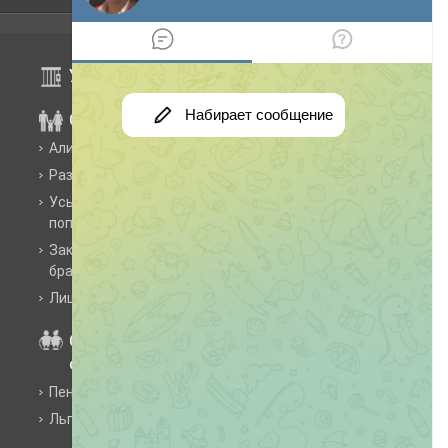
Уголовное право
Семейное право
Алименты
Раздел имущества
Усыновление, опека,
попечительство
Заключение и расторжение
брака
Лишение родительских прав
Социальное
обеспечение
Пенсии и пособия
Льготы