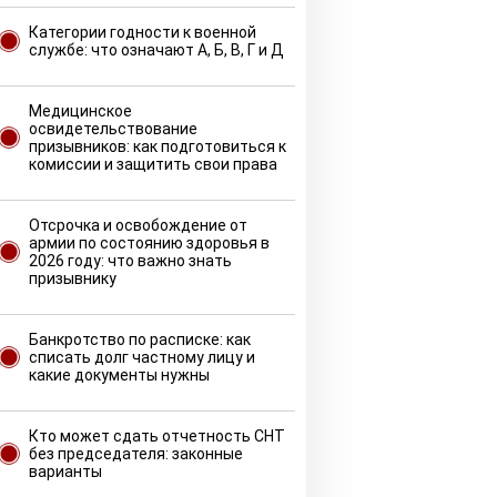
Категории годности к военной
службе: что означают А, Б, В, Г и Д
Медицинское
освидетельствование
призывников: как подготовиться к
комиссии и защитить свои права
Отсрочка и освобождение от
армии по состоянию здоровья в
2026 году: что важно знать
призывнику
Банкротство по расписке: как
списать долг частному лицу и
какие документы нужны
Кто может сдать отчетность СНТ
без председателя: законные
варианты