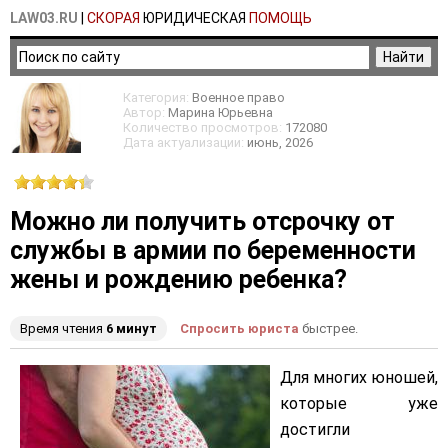
LAW03.RU
|
СКОРАЯ
ЮРИДИЧЕСКАЯ
ПОМОЩЬ
Категория:
Военное право
Автор:
Марина Юрьевна
Количество просмотров:
172080
Дата актуализации:
июнь
, 2026
Можно ли получить отсрочку от
службы в армии по беременности
жены и рождению ребенка?
Время чтения
6 минут
Спросить юриста
быстрее.
Для многих юношей,
которые уже
достигли