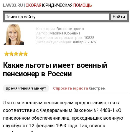
LAW03.RU
|
СКОРАЯ
ЮРИДИЧЕСКАЯ
ПОМОЩЬ
Категория:
Военное право
Автор:
Марина Юрьевна
Количество просмотров:
10828
Дата актуализации:
январь, 2026
Какие льготы имеет военный
пенсионер в России
Время чтения
9 минут
Спросить юриста
быстрее.
Льготы военным пенсионерам предоставляются в
соответствии с Федеральным Законом № 4468-1 «О
пенсионном обеспечении лиц, проходивших военную
службу» от 12 февраля 1993 года. Так, список