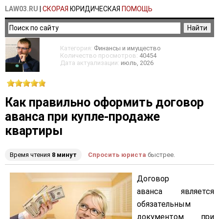
LAW03.RU
|
СКОРАЯ
ЮРИДИЧЕСКАЯ
ПОМОЩЬ
Категория:
Финансы и имущество
Количество просмотров:
40454
Дата актуализации:
июль
, 2026
Как правильно оформить договор
аванса при купле-продаже
квартиры
Время чтения
8 минут
Спросить юриста
быстрее.
Договор
аванса является
обязательным
документом
при