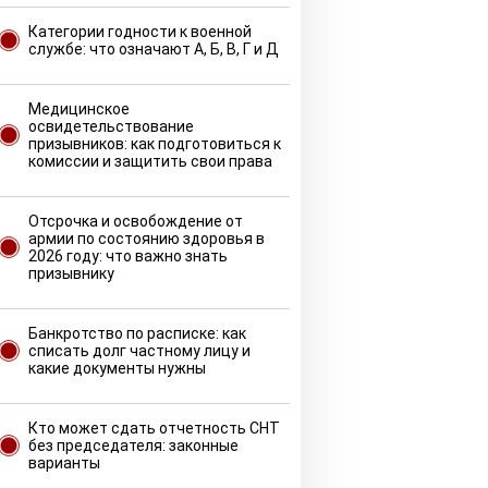
Категории годности к военной
службе: что означают А, Б, В, Г и Д
Медицинское
освидетельствование
призывников: как подготовиться к
комиссии и защитить свои права
Отсрочка и освобождение от
армии по состоянию здоровья в
2026 году: что важно знать
призывнику
Банкротство по расписке: как
списать долг частному лицу и
какие документы нужны
Кто может сдать отчетность СНТ
без председателя: законные
варианты