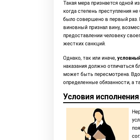
Такая мера признается одной из
когда степень преступления не
было совершено в первый раз. 
виновный признал вину, возмест
предоставлении человеку своег
жестких санкций.
Однако, так или иначе,
условный
наказания должно отличаться б
может быть пересмотрена. Вдо
определенные обязанности, а т
Условия исполнения
Нер
усл
поя
сог