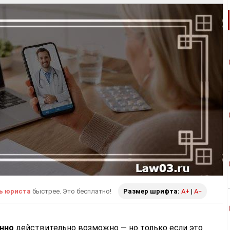
ь юриста
быстрее. Это бесплатно!
Размер шрифта:
A+
|
A−
нно
действительно возможно — но только если это