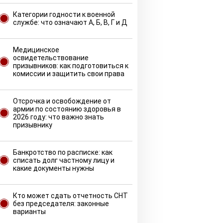
Категории годности к военной
службе: что означают А, Б, В, Г и Д
Медицинское
освидетельствование
призывников: как подготовиться к
комиссии и защитить свои права
Отсрочка и освобождение от
армии по состоянию здоровья в
2026 году: что важно знать
призывнику
Банкротство по расписке: как
списать долг частному лицу и
какие документы нужны
Кто может сдать отчетность СНТ
без председателя: законные
варианты