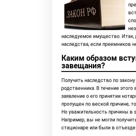
пре
вст
спо
нез
наследуемое имущество. Итак, 
наследства, если преемников н
Каким образом всту
завещания?
Получить наследство по закону
родственника. В течение этог
заявление о его принятии нотар
пропущен по веской причине, т
Но уважительность причины в э
Например, вы не могли получить
стационаре или были в отъезде 