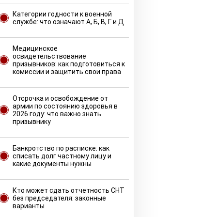
Категории годности к военной
службе: что означают А, Б, В, Г и Д
Медицинское
освидетельствование
призывников: как подготовиться к
комиссии и защитить свои права
Отсрочка и освобождение от
армии по состоянию здоровья в
2026 году: что важно знать
призывнику
Банкротство по расписке: как
списать долг частному лицу и
какие документы нужны
Кто может сдать отчетность СНТ
без председателя: законные
варианты