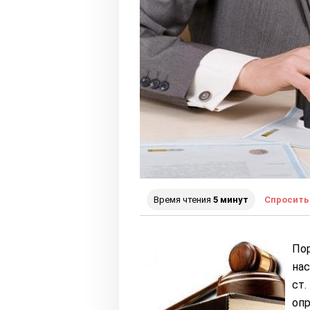
Время чтения
5 минут
Спросить
Пор
нас
ст.
оп