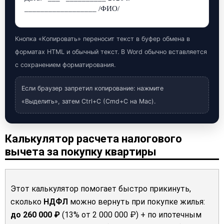
__________________ /ФИО/
Кнопка «Копировать» переносит текст в буфер обмена в
форматах
HTML
и
обычный текст
. В Word обычно вставляется
с сохранением форматирования.
Если браузер запретил копирование: нажмите
«Выделить», затем Ctrl+C (Cmd+C на Mac).
Калькулятор расчета налогового
вычета за покупку квартиры
Этот калькулятор помогает быстро прикинуть,
сколько
НДФЛ
можно вернуть при покупке жилья:
до 260 000 ₽
(13% от 2 000 000 ₽) + по ипотечным