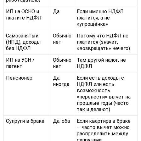
ИП на ОСНО и
Да
Если именно НДФЛ
платите НДФЛ
платится, а не
«упрощёнка»
Самозанятый
Обычно
Потому что НДФЛ не
(НПД), доходы
нет
платится (значит,
без НДФЛ
«возвращать» нечего)
ИП на УСН /
Обычно
Там другой налог, не
патент
нет
НДФЛ
Пенсионер
Да,
Если есть доходы с
иногда
НДФЛ или есть
возможность
«перенести» вычет на
прошлые годы (часто
так и делают)
Супруги в браке
Да, оба
Если квартира в браке
— часто вычет можно
распределить между
супругами