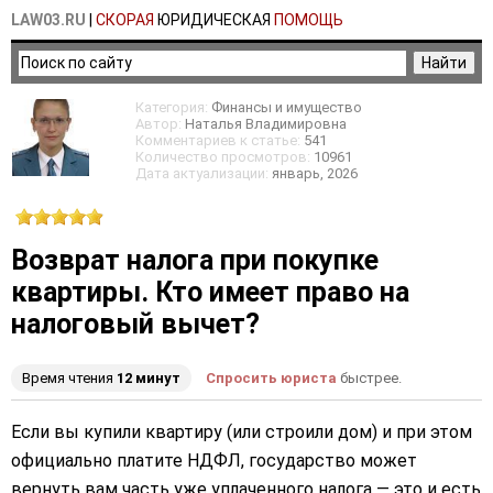
LAW03.RU
|
СКОРАЯ
ЮРИДИЧЕСКАЯ
ПОМОЩЬ
Категория:
Финансы и имущество
Автор:
Наталья Владимировна
Комментариев к статье:
541
Количество просмотров:
10961
Дата актуализации:
январь, 2026
Возврат налога при покупке
квартиры. Кто имеет право на
налоговый вычет?
Время чтения
12 минут
Спросить юриста
быстрее.
Если вы купили квартиру (или строили дом) и при этом
официально платите НДФЛ, государство может
вернуть вам часть уже уплаченного налога — это и есть