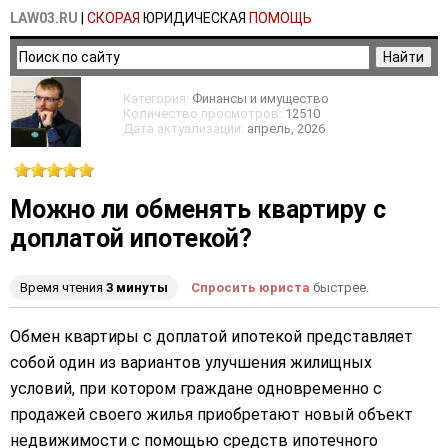
LAW03.RU
|
СКОРАЯ
ЮРИДИЧЕСКАЯ
ПОМОЩЬ
Категория:
Финансы и имущество
Количество просмотров:
12510
Дата актуализации:
апрель
, 2026
Можно ли обменять квартиру с
доплатой ипотекой?
Время чтения
3 минуты
Спросить юриста
быстрее.
Обмен квартиры с доплатой ипотекой представляет
собой один из вариантов улучшения жилищных
условий, при котором граждане одновременно с
продажей своего жилья приобретают новый объект
недвижимости с помощью средств ипотечного