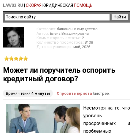
LAW03.RU
|
СКОРАЯ
ЮРИДИЧЕСКАЯ
ПОМОЩЬ
Категория:
Финансы и имущество
Автор:
Елена Владимировна
Комментариев к статье:
2
Количество просмотров:
8108
Дата актуализации:
май
, 2026
Может ли поручитель оспорить
кредитный договор?
Время чтения
4 минуты
Спросить юриста
быстрее.
Несмотря на то, что
уровень
просроченных и
проблемных