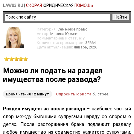
LAW03.RU
|
СКОРАЯ
ЮРИДИЧЕСКАЯ
ПОМОЩЬ
Категория:
Семейное право
Автор:
Марина Юрьевна
Комментариев к статье:
7
Количество просмотров:
35664
Дата актуализации:
январь
, 2026
Можно ли подать на раздел
имущества после развода?
Время чтения
12 минут
Спросить юриста
быстрее.
Раздел имущества после развода
– наиболее частый
спор между бывшими супругами наряду со спором о
детях. После расторжения брака подлежит разделу
любое имущество из совместно нажитого супругами: