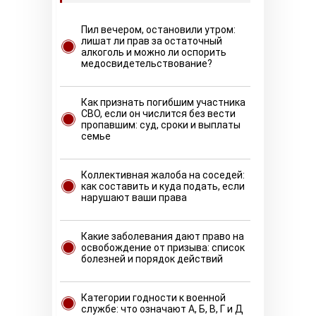
Пил вечером, остановили утром:
лишат ли прав за остаточный
алкоголь и можно ли оспорить
медосвидетельствование?
Как признать погибшим участника
СВО, если он числится без вести
пропавшим: суд, сроки и выплаты
семье
Коллективная жалоба на соседей:
как составить и куда подать, если
нарушают ваши права
Какие заболевания дают право на
освобождение от призыва: список
болезней и порядок действий
Категории годности к военной
службе: что означают А, Б, В, Г и Д