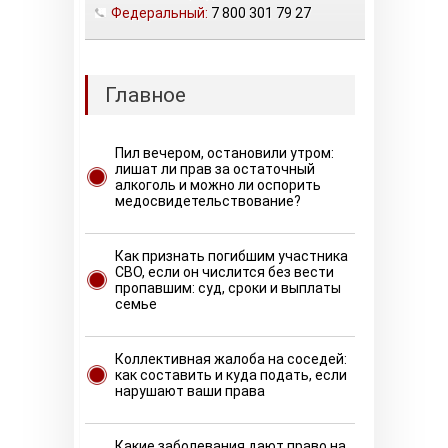
Федеральный:
7 800 301 79 27
Главное
Пил вечером, остановили утром:
лишат ли прав за остаточный
алкоголь и можно ли оспорить
медосвидетельствование?
Как признать погибшим участника
СВО, если он числится без вести
пропавшим: суд, сроки и выплаты
семье
Коллективная жалоба на соседей:
как составить и куда подать, если
нарушают ваши права
Какие заболевания дают право на